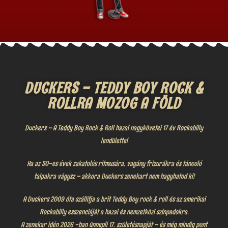
DUCKERS - TEDDY BOY ROCK &
ROLLRA MOZOG A FÖLD
Duckers – A Teddy Boy Rock & Roll hazai nagykövetei 17 év Rockabilly
lendülettel
Ha az 50-es évek zakatolós ritmusára, vagány frizurákra és táncoló
talpakra vágysz – akkora Duckers zenekart nem hagyhatod ki!
A Duckers 2009 óta szállítja a brit Teddy Boy rock & roll és az amerikai
Rockabilly esszenciáját a hazai és nemzetközi színpadokra.
A zenekar idén 2026 -ban ünnepli 17. születésnapját – és még mindig pont