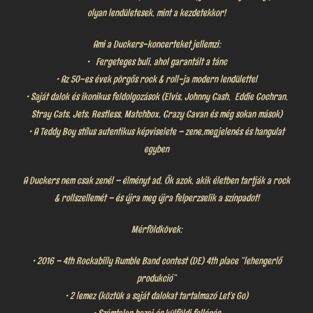
olyan lendületesek, mint a kezdetekkor!
Ami a Duckers-koncerteket jellemzi:
• Fergeteges buli, ahol garantált a tánc
• Az 50-es évek pörgős rock & roll-ja modern lendülettel
• Saját dalok és ikonikus feldolgozások (Elvis, Johnny Cash, Eddie Cochran,
Stray Cats, Jets, Restless, Matchbox, Crazy Cavan és még sokan mások)
• A Teddy Boy stílus autentikus képviselete – zene,megjelenés és hangulat
egyben
A Duckers nem csak zenél – élményt ad. Ők azok, akik életben tartják a rock
& rollszellemét – és újra meg újra felperzselik a színpadot!
Mérföldkövek:
• 2016 – 4th Rockabilly Rumble Band contest (DE) 4th place “lehengerlő
produkció”
• 2 lemez (köztük a saját dalokat tartalmazó Let’s Go)