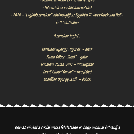
• Számtalan hazai és külföldi fellépés
• Televíziós és rádiós szereplések
• 2024 – “Legjobb zenekar” közönségdíj az Együtt a 70 éves Rock and Roll-
ért! fesztiválon
A zenekar tagjai :
Mihalecz György „Gyurci” – ének
Kasza Gábor „Kaszi” – gitár
Mihalecz Zoltán „Finu”- ritmusgitár
Aradi Gábor”Apusy” – nagybőgő
Schiffler György „Lufi” – dobok
Kövess minket a social media felületeken is, hogy azonnal értesülj a