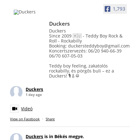
1,793
Duckers
Duckers
Since 2009 🇭🇺 - Teddy Boy Rock &
Roll - Rockabilly
Booking: duckersteddyboy@gmail.com
Koncertszervezés: 06/20 940-66-39
06/70 607-05-03
Teddy boy feeling, zakatolós
rockabilly, és pörgős buli – ez a
Duckers! 🎙️🎸🥁
Duckers
1 day ago
Videó
View on Facebook
·
Share
Duckers
is in Békés megye.