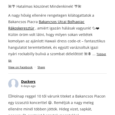
🌺🌴 Hatalmas köszönet Mindenkinek! 🌴🌺
A nagy hőség ellenére rengetegen kilátogattatok a
Bakancsos Piacra
Bakancsos Utcai Bolhapiac
Rákoskeresztúr
, amiért igazán hálásak vagyunk! 🦆❤️
Külön öröm volt látni, hogy milyen sokan vettétek
komolyan az ajánlott Hawaii dress code-ot – fantasztikus
hangulatot teremtettetek, és együtt varázsoltuk igazi
nyári rockabilly bulivá a szombat délelőttöt! 🌺🍍
...
Többet
lát
View on Facebook
·
Share
Duckers
6 days ago
💥Holnap reggel 10 től várunk titeket a Bakancsos Piacon
egy izzasztó koncerttel 😃. Reméljük a nagy meleg
ellenére minél többen jöttök. Hideg vizet, sapkát,