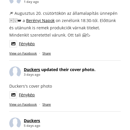
1 day ago
🎆 Augusztus 20. csütörtökön az államalapítás ünnepén
🇭🇺👑 a
Berényi Napok
on zenélünk 18:30-tól. Előttünk
és utánunk is remek produkciók várnak titeket.
Mindenkit szeretettel várunk. Ott tali 🤗🦆
Fénykép
View on Facebook
·
Share
Duckers
updated their cover photo.
3 days ago
Duckers's cover photo
Fénykép
View on Facebook
·
Share
Duckers
5 days ago